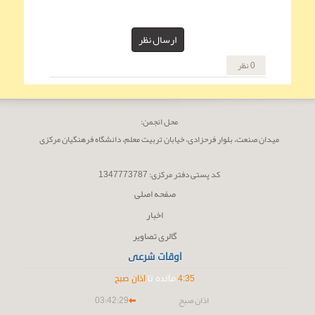
ارسال نظر
0 نظر
محل انجمن:
میدان صنعت، بلوار فرحزادى، خیابان تربیت معلم، دانشگاه فرھنگیان مرکزى
کد پستى دفتر مرکزی: 1347773787
صفحه اصلی
اخبار
گالری تصاویر
اوقات شرعی
35
:
4
مانده تا
اذان صبح
اذان صبح
03:42:29