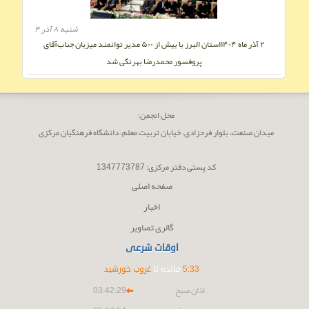
شنبه ۸ آذر ۴
۲ آذر ماه ۱۴۰۴استان البرز با بیش از ۵۰۰ مدیر توانمند میزبان جناب‌آقای
پروفسور محمدرضا بهرنگی شد
محل انجمن:
میدان صنعت، بلوار فرحزادى، خیابان تربیت معلم، دانشگاه فرھنگیان مرکزى
کد پستى دفتر مرکزی: 1347773787
صفحه اصلی
اخبار
گالری تصاویر
اوقات شرعی
33
:
5
مانده تا
غروب خورشید
اذان صبح
03:42:29