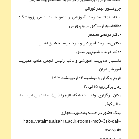
▪︎پروفسور حیدر تورانی
استاد تمام مدیریت آموزشی و عضو هیات علمی پژوهشگاه
مطالعات وزارت آموزش و پرورش
▪︎دکتر مرتضی مجدفر
دکتری مدیریت آموزشی و سردبیر مجله شوق تغییر
▪︎دکتر فرهاد شفيع‌پور مطلق
دانشیار مدیریت آموزشی و نائب رئیس انجمن علمی مدیریت
آموزشی ایران
تاریخ برگزاری: دوشنبه ۲۴ اردیبهشت ۱۴۰۳
زمان برگزاری: ۱۵ الی ۱۷
مکان برگزاری: ونک، دانشگاه الزهرا (س)، ساختمان ابن‌سینا،
سالن کوثر.
لینک حضور در جلسه به صورت مجازی:
https://atalms.alzahra.ac.ir/rooms/mc9-3sk-dak-
awv/join
www.ieaa.ir