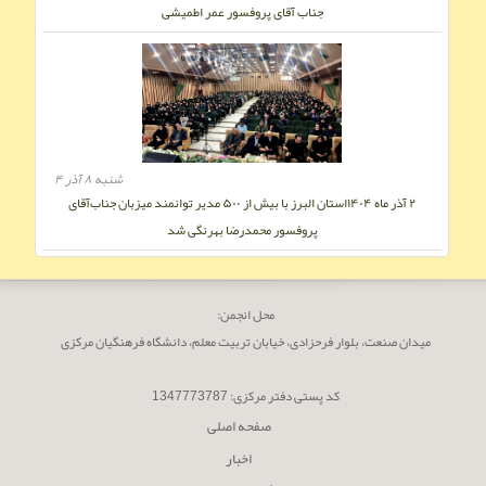
جناب آقای پروفسور عمر اطمیشی
شنبه ۸ آذر ۴
۲ آذر ماه ۱۴۰۴استان البرز با بیش از ۵۰۰ مدیر توانمند میزبان جناب‌آقای
پروفسور محمدرضا بهرنگی شد
محل انجمن:
میدان صنعت، بلوار فرحزادى، خیابان تربیت معلم، دانشگاه فرھنگیان مرکزى
کد پستى دفتر مرکزی: 1347773787
صفحه اصلی
اخبار