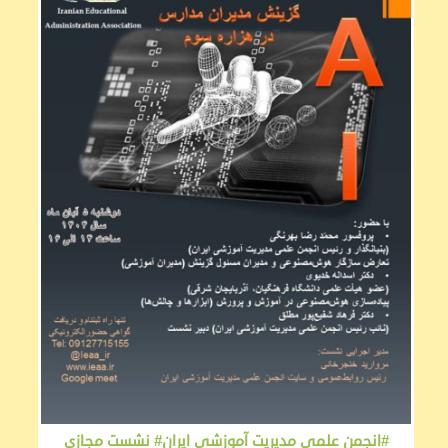
#انجمن علمی مدیریت آموزشی ایران# نشست مجازی