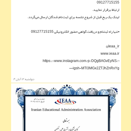
09127715155
ارتباط برقرار نمایید.
لینک یک ربع قبل از شروع جلسه برای ثبت‌نام شدگان ارسال می‌گردد.
▪︎تنها راه ثبتنام و دریافت گواهی حضور الکترونیکی 09127715155
Ieaa_ir@
www.ieaa.ir
https://www.instagram.com/p/DQgBAGvEyNS/?
igsh=MTI3MGx2ZTJhZnRxYg==
دوشنبه ۱۲ آبان ۴