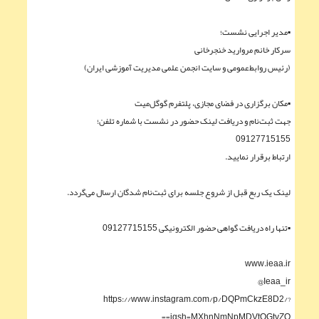
▪︎مدیر اجرایی نشست؛
سرکار خانم مروارید خنجرخانی
(رئیس روابط‌عمومی و سایت انجمن علمی مدیریت آموزشی ایران)
▪︎مکان برگزاری در فضای مجازی، پلتفرم گوگل‌میت
جهت ثبت‌نام و دریافت لینک حضور در نشست با شماره تلفن؛
09127715155
ارتباط برقرار نمایید.
لینک یک ربع قبل از شروع جلسه برای ثبت‌نام شدگان ارسال می‌گردد.
▪︎تنها راه دریافت گواهی حضور الکترونیکی 09127715155
www.ieaa.ir
Ieaa_ir@
https://www.instagram.com/p/DQPmCkzE8D2/?
igsh=MXhnNmNpMDVtOGtvZQ==