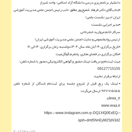
دانشیار برنامه‌ریزی درسی دانشگاه آزاد اسلامی- واحد شیراز
▪︎جناب‌آقای دکتر فرهاد شفيع‌پور مطلق: نائب رئیس انجمن علمی مدیریت آموزشی
ایران (دبیر نشست علمی)
▪︎مدیر اجرایی نشست؛
سرکار خانم مروارید خنجرخانی
(رئیس روابط‌عمومی و سایت انجمن علمی مدیریت آموزشی ایران)
▪︎تاریخ برگزاری: ۱۹ آبان ماه، سال ۱۴۰۴،دوشنبه، زمان برگزاری: ۱۴ الی ۱۶
▪︎مکان برگزاری در فضای مجازی، پلتفرم گوگل‌میت
جهت ثبت‌نام و دریافت لینک حضور و گواهی الکترونیکی حضور با شماره تلفن؛
09127715155
ارتباط برقرار نمایید.
▪︎لینک یک ربع قبل از شروع جلسه برای ثبت‌نام شدگان از شماره تلفن
۰۹۱۲۷۷۱۵۱۵۵ارسال می‌گردد.
Ieaa_ir@
www.ieaa.ir
https://www.instagram.com/p/DQ1XIQ0ExEQ/?
igsh=dmt5NnEyM25jN3d2
يكشنبه ۲۵ آبان ۴