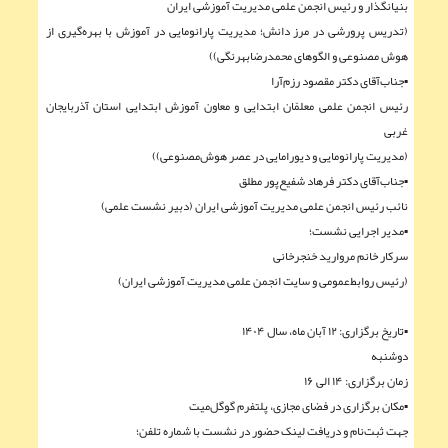
بنیانگذار و رئیس انجمن علمی مدیریت آموزشی ایران
(تدریس پرورشی در مرز دانش؛ مدیریت پارانومایی در آموزش با بهره‌گیری از
هوش مصنوعی و الگوهای محمدرضابهرنگی))
▪︎جناب‌آقای دکتر مقصود رزم‌آرا
رئیس انجمن علمی معلمّان ابتدایی و معاون آموزش ابتدایی استان آذربایجان
غربی
(مدیریت پارانومایی و دیورامایی در عصر هوش‌مصنوعی))
▪︎جناب‌آقای دکتر فرهاد شفيع‌پور مطلق
نائب رئیس انجمن علمی مدیریت آموزشی ایران (دبیر نشست علمی)
▪︎مدیر اجرایی نشست؛
سرکار خانم مروارید خنجرخانی
(رئیس روابط‌عمومی و سایت انجمن علمی مدیریت آموزشی ایران)
▪︎تاریخ برگزاری: ۱۲ آبان ماه، سال ۱۴۰۴
دوشنبه
زمان برگزاری: ۱۴ الی ۱۶
▪︎مکان برگزاری در فضای مجازی، پلتفرم گوگل‌میت
جهت ثبت‌نام و دریافت لینک حضور در نشست با شماره تلفن؛