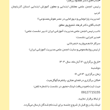
▪︎جناب‌آقای دکتر مقصود رزم‌آرا
رئیس انجمن علمی معلمّان ابتدایی و معاون آموزش ابتدایی استان آذربایجان
غربی
(مدیریت پارانومایی و دیورامایی در عصر هوش‌مصنوعی))
▪︎جناب‌آقای دکتر فرهاد شفيع‌پور مطلق
نائب رئیس انجمن علمی مدیریت آموزشی ایران (دبیر نشست علمی)
▪︎مدیر اجرایی نشست؛
سرکار خانم مروارید خنجرخانی
(رئیس روابط‌عمومی و سایت انجمن علمی مدیریت آموزشی ایران)
▪︎تاریخ برگزاری: ۱۲ آبان ماه، سال ۱۴۰۴
دوشنبه
زمان برگزاری: ۱۴ الی ۱۶
▪︎مکان برگزاری در فضای مجازی، پلتفرم گوگل‌میت
جهت ثبت‌نام و دریافت لینک حضور در نشست با شماره تلفن؛
09127715155
ارتباط برقرار نمایید.
لینک یک ربع قبل از شروع جلسه برای ثبت‌نام شدگان ارسال می‌گردد.