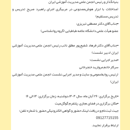
بنیانگذار و رئیس انجمن علمی مدیریت آموزشی ایران
(مداخلات با ابزار هوش‌مصنوعی در مربیگری اجرای راهبرد صریح تدریس و
تدریس مستقیم)
▪︎جناب‌آقای دکتر مصطفی تبریزی:
عضو هیأت علمی دانشگاه علامه طباطبایی (گروه روانشناسی)
▪︎جناب‌آقای دکتر فرهاد شفيع‌پور مطلق نائب رئیس انجمن علمی مدیریت آموزشی
ایران (دبیر نشست)
▪︎مدیر اجرایی نشست؛
سرکار خانم مروارید خنجرخانی
(رئیس روابط‌عمومی و سایت و مدیر اجرایی نشست انجمن علمی مدیریت آموزشی
ایران)
▪︎تاریخ برگزاری: ۲۶ آبان ماه، سال ۱۴۰۴،دوشنبه، زمان برگزاری: ۱۴ الی ۱۶
▪︎مکان برگزاری در فضای مجازی، پلتفرم گوگل‌میت
جهت ثبت‌نام و دریافت لینک حضور و گواهی الکترونیکی حضور با شماره تلفن؛
09127715155
ارتباط برقرار نمایید.