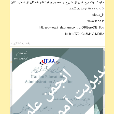
▪︎لینک یک ربع قبل از شروع جلسه برای ثبت‌نام شدگان از شماره تلفن
۰۹۱۲۷۷۱۵۱۵۵ارسال می‌گردد.
Ieaa_ir@
www.ieaa.ir
https://www.instagram.com/p/DREgroDE_8t/?
igsh=bTZ2dGp5MnVsMDRz
يكشنبه ۲۵ آبان ۴