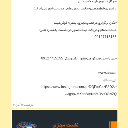
سرکار خانم مروارید خنجرخانی
(رئیس روابط‌عمومی و سایت انجمن علمی مدیریت آموزشی ایران)
▪︎مکان برگزاری در فضای مجازی، پلتفرم گوگل‌میت
جهت ثبت‌نام و دریافت لینک حضور در نشست با شماره تلفن؛
09127715155
▪︎تنها راه دریافت گواهی حضور الکترونیکی 09127715155
www.ieaa.ir
Ieaa_ir@
https://www.instagram.com/p/DQPmCkzE8D2/?
igsh=MXhnNmNpMDVtOGtvZQ==
دوشنبه ۱۲ آبان ۴