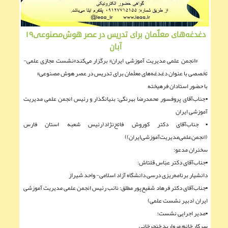
دغدغه‌های معلّمان برای تدریس در عصر هوش‌مصنوعی۱۹
آبان
#انجمن علمی مدیریت آموزشی ایران# برگزار می‌کند#نشست مجازی علمی-
تخصصی با عنوان دغدغه‌های معلّمان برای تدریس در عصر هوش مصنوعی#
با حضور استادان فرهیخته
▪︎جناب‌آقای پروفسور محمدرضا بهرنگی: بنیانگذار و رئیس انجمن علمی مدیریت
آموزشی ایران
▪︎جناب‌آقای دکتر کوروش فاتح‌نژاد(رئیس شعبه استان فارس
(انجمن‌علمی‌مدیریت‌آموزشی‌ایران))
سخنران مدعو:
▪︎جناب‌آقای دکتر عبّاس قلتاش:
دانشیار برنامه‌ریزی درسی دانشگاه آزاد اسلامی- واحد شیراز
▪︎جناب‌آقای دکتر فرهاد شفيع‌پور مطلق: نائب رئیس انجمن علمی مدیریت آموزشی
ایران (دبیر نشست علمی)
▪︎مدیر اجرایی نشست؛
سرکار خانم مروارید خنجرخانی