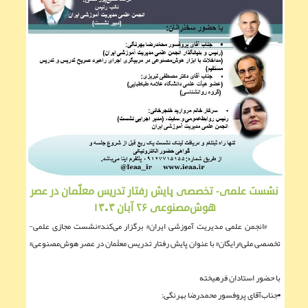
نشست علمی- تخصصی پایش رفتار تدریس معلّمان در عصر
هوش‌مصنوعی ۲۶ آبان ۱۴۰۴
#انجمن علمی مدیریت آموزشی ایران# برگزار می‌کند#نشست مجازی علمی-
تخصصی ملی#رایگان# با عنوان پایش رفتار تدریس معلّمان در عصر هوش‌مصنوعی#
با حضور استادان فرهیخته
▪︎جناب‌آقای پروفسور محمدرضا بهرنگی: