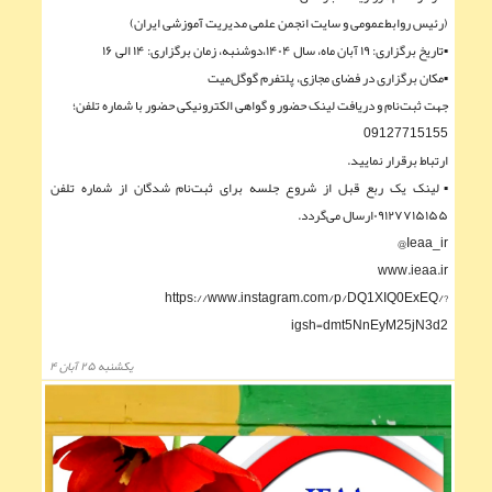
(رئیس روابط‌عمومی و سایت انجمن علمی مدیریت آموزشی ایران)
▪︎تاریخ برگزاری: ۱۹ آبان ماه، سال ۱۴۰۴،دوشنبه، زمان برگزاری: ۱۴ الی ۱۶
▪︎مکان برگزاری در فضای مجازی، پلتفرم گوگل‌میت
جهت ثبت‌نام و دریافت لینک حضور و گواهی الکترونیکی حضور با شماره تلفن؛
09127715155
ارتباط برقرار نمایید.
▪︎لینک یک ربع قبل از شروع جلسه برای ثبت‌نام شدگان از شماره تلفن
۰۹۱۲۷۷۱۵۱۵۵ارسال می‌گردد.
Ieaa_ir@
www.ieaa.ir
https://www.instagram.com/p/DQ1XIQ0ExEQ/?
igsh=dmt5NnEyM25jN3d2
يكشنبه ۲۵ آبان ۴