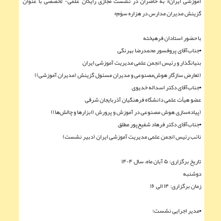
آموزشی ایران# به حاضران در نشست مجازی رایگان علمی- تخصصی با عنوان
گزینش مدیران مدارس در هزاره سوّم#
با حضور استادان فرهیخته
▪︎جناب‌آقای پروفسور محمدرضا بهرنگی
بنیانگذار و رئیس انجمن علمی مدیریت آموزشی ایران
(تعارض سازگار هوش‌مصنوعی و مدیران مسئول گزینش (مدیران آموزشی))
▪︎جناب‌آقای دکتر اسداله‌ خدیوی
عضو هیأت علمی دانشگاه فرهنگیان آذربایجان شرقی
(پیاده‌سازی هوش مصنوعی در آموزش و پرورش (ابزارها و چالش‌ها))
▪︎جناب‌آقای دکتر فرهاد شفيع‌پور مطلق
نائب رئیس انجمن علمی مدیریت آموزشی ایران (دبیر نشست)
تاریخ برگزاری: ۵ آبان ماه، سال ۱۴۰۴
دوشنبه
زمان برگزاری: ۱۴ الی ۱۶
▪︎مدیر اجرایی نشست؛