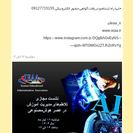
▪︎تنها راه ثبتنام و دریافت گواهی حضور الکترونیکی 09127715155
Ieaa_ir@
www.ieaa.ir
https://www.instagram.com/p/DQgBAGvEyNS/?
igsh=MTI3MGx2ZTJhZnRxYg==
دوشنبه ۱۲ آبان ۴