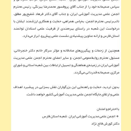
سپاس صمیمانه خود را از جناب آقای پروفسور محمدرضا بهرنگی، رئیس محترم
انجمن علمی مدیریت آموزشی ایران، و جناب آقای دکتر فرهاد شفیع‌پور مطلق،
نائب‌رئیس محترم انجمن، به‌پاس همراهی، حمایت و همکاری ارزشمند ایشان با
درخواست این شعبه در راستای بهره‌مندی از ظرفیت علمی استادان توانمند
استان فارس و ارائه عناوین پیشنهادی نشست علمی پیش‌ِرو، ابراز می‌دارد.
همچنین از زحمات و پیگیری‌های صادقانه و مؤثر سرکار خانم دکتر خنجرخانی،
مسئول محترم روابط‌عمومی انجمن، و سایر اعضای محترم انجمن علمی مدیریت
آموزشی ایران در زمینه‌ی هماهنگی و تسهیل ارتباطات بین شعبه استانی و شورای
مرکزی، صمیمانه قدردانی می‌گردد.
بدون تردید، حمایت و راهنمایی این بزرگواران نقش بسزایی در پیشبرد اهداف
علمی و ارتقای جایگاه انجمن علمی مدیریت آموزشی کشور خواهد داشت.
با احترام و امتنان
🔹 انجمن علمی مدیریت آموزشی ایران – شعبه استان فارس
دکتر کورش فاتح نژاد