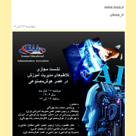
www.ieaa.ir
Ieaa_ir@
دوشنبه ۱۲ آبان ۴